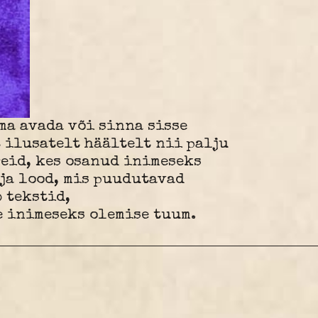
ma avada või sinna sisse
 ilusatelt häältelt nii palju
reid, kes osanud inimeseks
ja lood, mis puudutavad
 tekstid,
e inimeseks olemise tuum.