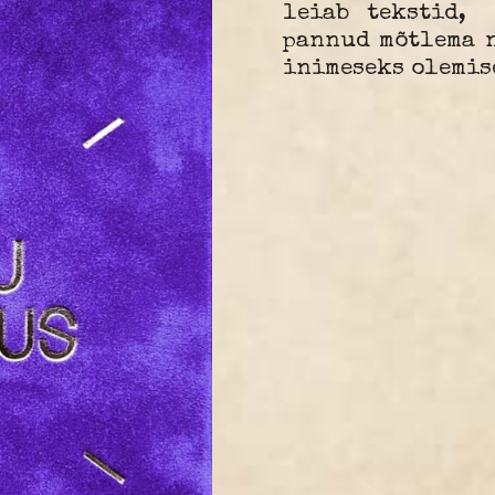
leiab tekstid,
pannud mõtlema n
inimeseks olemis